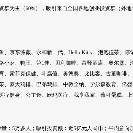
资群为主（60%），吸引来自全国各地创业投资群（外地
、京东薇薇、永和新一代、Hello Kitty、泡泡撞茶
路小茗、鸭王、第1佳、贝利咖啡、富驿酒店、奥尔堡、浩
育、索菲克保健、斗腐倌、奥德奥、比比客、古董咖啡、
茶、豪大鸡排、巴弟鸡排、中教全纳、学尔森教育、亿婴
医疗健身、公主馋、欧玛医疗、我享我家、薇可蛋糕、上
数量：5万多人；吸引投资额：近5亿元人民币；平均意向加