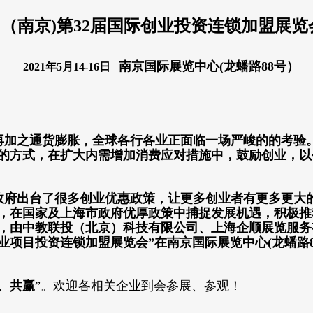
1
（南京
)
第
32
届国际创业投资连锁加盟展览
南京国际展览中心(龙蟠路88号）
2021
年
5
月
14-16
日
再加之通货膨胀，全球各行各业正面临一场严峻的的考验
的方式，在扩大内需增加消费应对措施中，鼓励创业，以
政府出台了很多创业优惠政策，让更多创业者有更多更大
，
在国家
及上海
市政府
优厚政策中捕捉发展机遇，积极推
，由
中教联投（北京）科技有限公司、
上海企顺展览服务
业项目投资连锁加盟展览会”在南京国际展览中心(龙蟠路
、共赢
”。欢迎各相关企业到会参展、参观！