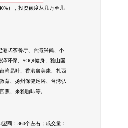
40%），投资额度从几万至几
、陈记港式茶餐厅、台湾兴鹤、小
泽环保、SOQI健身、雅山国
台湾晶叶、香港鑫美康、扎西
教育、扬州保健足浴、台湾弘
官燕、来雅咖啡等。
盟商：360个左右；成交量：